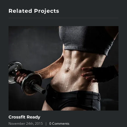
Related Projects
Crossfit Ready
S
November 24th, 2015
|
0 Comments
N